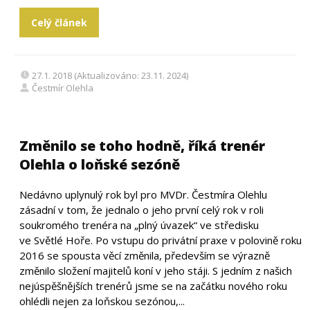
Celý článek
27.1. 2018 (Aktualizováno: 23.11. 2024)
Čestmír Olehla
Změnilo se toho hodně, říká trenér
Olehla o loňské sezóně
Nedávno uplynulý rok byl pro MVDr. Čestmíra Olehlu
zásadní v tom, že jednalo o jeho první celý rok v roli
soukromého trenéra na „plný úvazek“ ve středisku
ve Světlé Hoře. Po vstupu do privátní praxe v polovině roku
2016 se spousta věcí změnila, především se výrazně
změnilo složení majitelů koní v jeho stáji. S jedním z našich
nejúspěšnějších trenérů jsme se na začátku nového roku
ohlédli nejen za loňskou sezónou,...