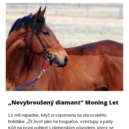
„Nevybroušený diamant“ Moning Let
Co mě napadne, když si vzpomenu na obrovského
hnědáka: „Žil život jako na houpačce, vzestupy a pády.
Kůň na první pohled s plebejským původem, který se