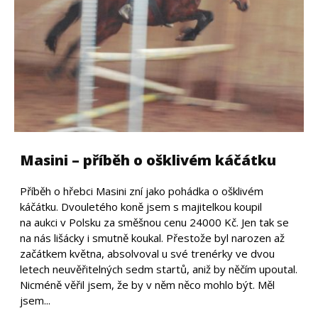
Masini – příběh o ošklivém káčátku
Příběh o hřebci Masini zní jako pohádka o ošklivém
káčátku. Dvouletého koně jsem s majitelkou koupil
na aukci v Polsku za směšnou cenu 24000 Kč. Jen tak se
na nás lišácky i smutně koukal. Přestože byl narozen až
začátkem května, absolvoval u své trenérky ve dvou
letech neuvěřitelných sedm startů, aniž by něčím upoutal.
Nicméně věřil jsem, že by v něm něco mohlo být. Měl
jsem...