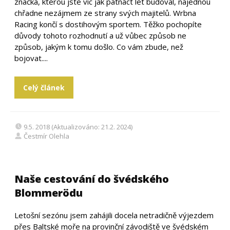
značka, kterou jste víc jak patnáct let budoval, najednou
chřadne nezájmem ze strany svých majitelů. Wrbna
Racing končí s dostihovým sportem. Těžko pochopíte
důvody tohoto rozhodnutí a už vůbec způsob ne
způsob, jakým k tomu došlo. Co vám zbude, než
bojovat....
Celý článek
9.5. 2018 (Aktualizováno: 21.2. 2024)
Čestmír Olehla
Naše cestování do švédského
Blommerödu
Letošní sezónu jsem zahájili docela netradičně výjezdem
přes Baltské moře na provinční závodiště ve švédském