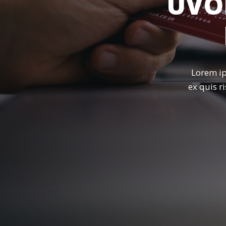
ÚVO
Lorem ip
ex quis r