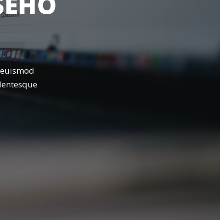
ŠEHO
U
e euismod
llentesque